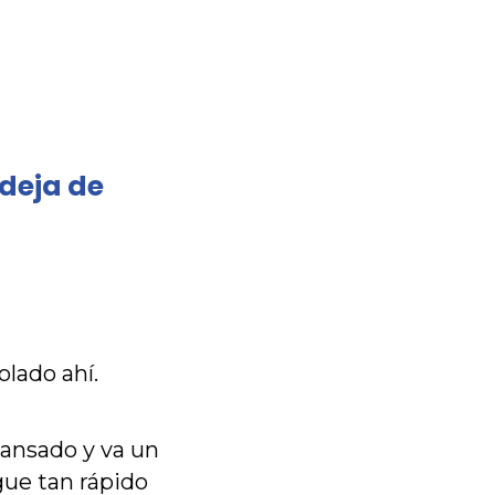
ndeja de
lado ahí.
cansado y va un
egue tan rápido