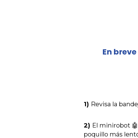
En breve
1)
R
evisa la band
2)
El minirobot 🤖
poquillo más lento