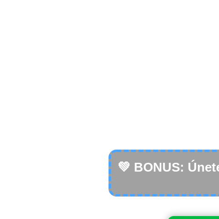
💚
BONUS:
Únete